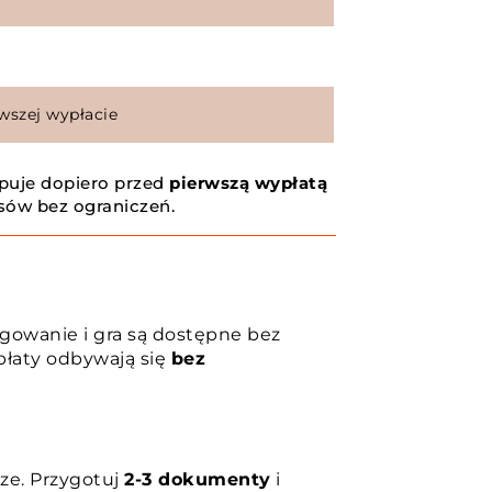
wszej wypłacie
ępuje dopiero przed
pierwszą wypłatą
usów bez ograniczeń.
gowanie i gra są dostępne bez
płaty odbywają się
bez
ze. Przygotuj
2-3 dokumenty
i