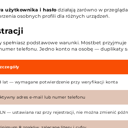
a użytkownika i hasło
działają zarówno w przeglądar
rzenia osobnych profili dla różnych urządzeń.
tracji
y spełniasz podstawowe warunki. Mostbet przyjmuje g
 numer telefonu. Jedno konto na osobę — duplikaty 
zczegóły
8 lat — wymagane potwierdzenie przy weryfikacji konta
ktywny adres e-mail lub numer telefonu
LN — ustawiana raz przy rejestracji, nie można zmienić późn
inimum 8 znaków, zalecane litery i cyfry