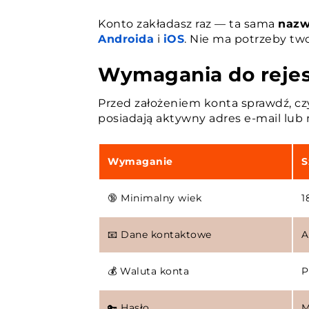
Konto zakładasz raz — ta sama
nazw
Androida
i
iOS
. Nie ma potrzeby two
Wymagania do rejes
Przed założeniem konta sprawdź, cz
posiadają aktywny adres e-mail lub
Wymaganie
S
🔞 Minimalny wiek
1
📧 Dane kontaktowe
A
💰 Waluta konta
P
🔑 Hasło
M