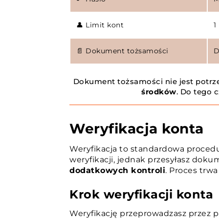
👤 Limit kont
1
📄 Dokument tożsamości
D
Dokument tożsamości nie jest potrze
środków
. Do tego 
Weryfikacja konta
Weryfikacja to standardowa procedu
weryfikacji, jednak przesyłasz dok
dodatkowych kontroli
. Proces trwa
Krok weryfikacji konta
Weryfikację przeprowadzasz przez p