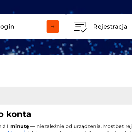
Login
Rejestracja
o konta
niż
1 minutę
— niezależnie od urządzenia. Mostbet rej