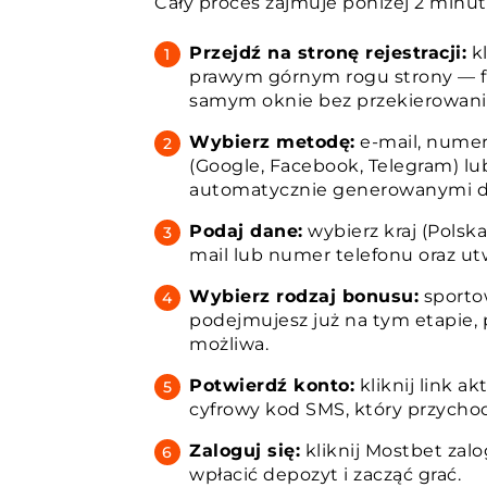
Cały proces zajmuje poniżej 2 minut.
Przejdź na stronę rejestracji:
kl
prawym górnym rogu strony — fo
samym oknie bez przekierowani
Wybierz metodę:
e-mail, numer
(Google, Facebook, Telegram) lub
automatycznie generowanymi d
Podaj dane:
wybierz kraj (Polska
mail lub numer telefonu oraz u
Wybierz rodzaj bonusu:
sporto
podejmujesz już na tym etapie, 
możliwa.
Potwierdź konto:
kliknij link a
cyfrowy kod SMS, który przychod
Zaloguj się:
kliknij Mostbet zalo
wpłacić depozyt i zacząć grać.