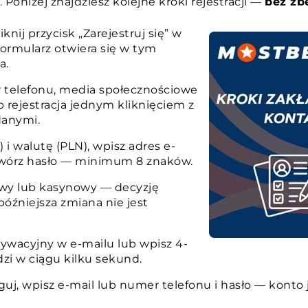
 Poniżej znajdziesz kolejne kroki rejestracji —
bez zb
iknij przycisk „Zarejestruj się” w
rmularz otwiera się w tym
a.
 telefonu, media społecznościowe
 rejestracja jednym kliknięciem z
anymi.
) i walutę (PLN), wpisz adres e-
twórz hasło — minimum 8 znaków.
wy lub kasynowy — decyzję
późniejsza zmiana nie jest
ktywacyjny w e-mailu lub wpisz 4-
zi w ciągu kilku sekund.
guj, wpisz e-mail lub numer telefonu i hasło — konto